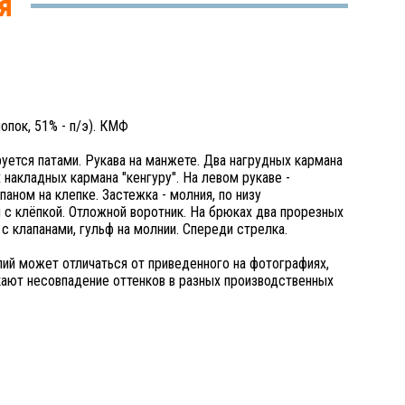
я
лопок, 51% - п/э). КМФ
руется патами. Рукава на манжете. Два нагрудных кармана
 накладных кармана "кенгуру". На левом рукаве -
аном на клепке. Застежка - молния, по низу
 с клёпкой. Отложной воротник. На брюках два прорезных
с клапанами, гульф на молнии. Спереди стрелка.
лий может отличаться от приведенного на фотографиях,
скают несовпадение оттенков в разных производственных