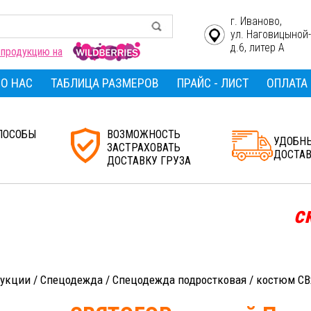
г. Иваново,
ул. Наговицыной
д.6, литер А
 продукцию на
О НАС
ТАБЛИЦА РАЗМЕРОВ
ПРАЙС - ЛИСТ
ОПЛАТА
ПОСОБЫ
ВОЗМОЖНОСТЬ
УДОБН
ЗАСТРАХОВАТЬ
ДОСТА
ДОСТАВКУ ГРУЗА
скид
дукции
/
Спецодежда
/
Спецодежда подростковая
/
костюм СВ