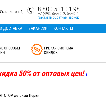
8 800 511 01 98
-Икрянистовой,
+7 (4932)588-052, 588-051
Заказать обратный звонок
 И ДОСТАВКА
ВАКАНСИИ
КОНТАКТЫ
ЫЕ СПОСОБЫ
ГИБКАЯ СИСТЕМА
ВКИ
СКИДОК
ка
50%
от оптовых цен!
В
связи с 
ЯТОГОР детский Перья