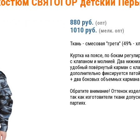
костюм СВЯТОГОР детский Перь
880 руб.
(опт)
1010 руб.
(мелк. опт)
Ткань - смесовая "грета" (49% - х
Куртка на поясе, по бокам регули
с клапаном и молнией. Два нижних
удобный повёрнутый карман с клап
дополнительно фиксируется патой
+ два боковых объемных кармана 
Обратите внимание! Оттенок изде
так как изготовители ткани допу
партиях.