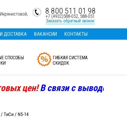
8 800 511 01 98
-Икрянистовой,
+7 (4932)588-052, 588-051
Заказать обратный звонок
 И ДОСТАВКА
ВАКАНСИИ
КОНТАКТЫ
ЫЕ СПОСОБЫ
ГИБКАЯ СИСТЕМА
ВКИ
СКИДОК
вых цен!
В
связи с выводом некот
/
ТиСи
/
N5-14