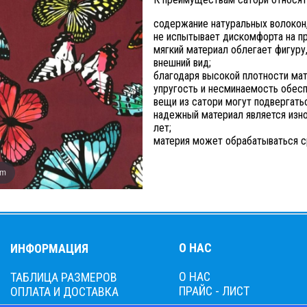
содержание натуральных волокон,
не испытывает дискомфорта на п
мягкий материал облегает фигуру
внешний вид;
благодаря высокой плотности мат
упругость и несминаемость обесп
вещи из сатори могут подвергать
надежный материал является изно
лет;
материя может обрабатываться с
om
О НАС
ИНФОРМАЦИЯ
О НАС
ТАБЛИЦА РАЗМЕРОВ
ПРАЙС - ЛИСТ
ОПЛАТА И ДОСТАВКА