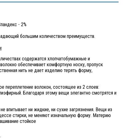
 Спандекс - 2%
бладающий большим количеством преимуществ.
и
количествах содержатся хлопчатобумажные и
 волокно обеспечивает комфортную носку, пропуск
ственная нить не дает изделию терять форму,
е переплетение волокон, состоящее из 2 слоев:
олиэфирный. Благодаря этому вещи элегантно смотрятся и
 не впитывает ни жидкие, ни сухие загрязнения. Вещи из
оцессе стирки, не меняют изначальную форму. Материю
рашивание стойкое
: