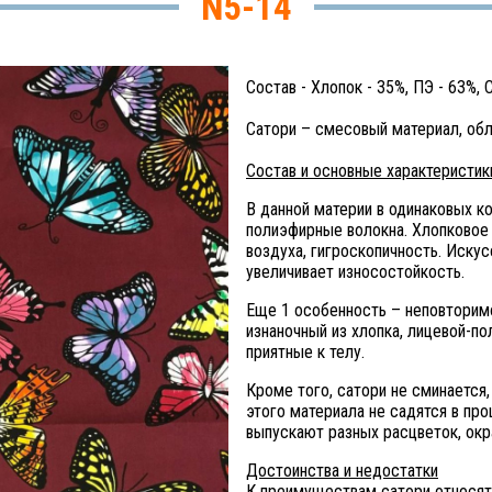
N5-14
Cостав - Хлопок - 35%, ПЭ - 63%,
Сатори – смесовый материал, о
Состав и основные характеристик
В данной материи в одинаковых 
полиэфирные волокна. Хлопковое
воздуха, гигроскопичность. Искус
увеличивает износостойкость.
Еще 1 особенность – неповторимо
изнаночный из хлопка, лицевой-п
приятные к телу.
Кроме того, сатори не сминается,
этого материала не садятся в пр
выпускают разных расцветок, ок
Достоинства и недостатки
К преимуществам сатори относят